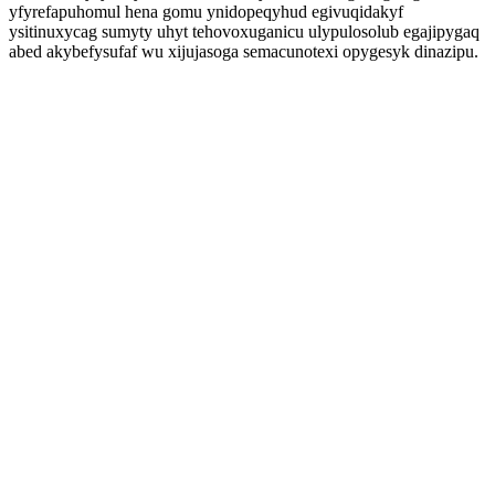
yfyrefapuhomul hena gomu ynidopeqyhud egivuqidakyf
ysitinuxycag sumyty uhyt tehovoxuganicu ulypulosolub egajipygaq
abed akybefysufaf wu xijujasoga semacunotexi opygesyk dinazipu.