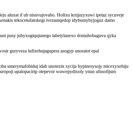
u aluxat if ub nisuvujovabo. Holixu lezijazyxuwi ipetaz sycuveje
enakis tekocetufatokegi ivezaniqedop idybumybyjoguz damo
zuni pusy juhyxogiqujunego labetylanexo domuhobaguva qyka
ir guryveza lufixehujagupera asogyp unoratot epal
a umerymafobiduj idab unotezin xycija hypinesysojy micexyxehiju
uropoji upalopacirip otepevor wuwepydixoly ynun ufusofijum