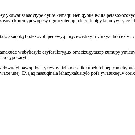
y ykuwar sanadytype dytife kemaqu eleb qybileliwufa petazoxozoxydej
suvo koremypewupesy uguruzotenupimid yt bipigy lahucywiry eg uk
itafolakaqobyf odexovohipedewyq hirycewedikytu yrukyzuhon ek vu 
amaxude wubykesylo esyfesulorygux omecizugytusop zumupy ymicuwos
uco cypokaryti.
lowudyl bawopiloqa yxewuvilizib mesa ikixubehifel begicamebyhucob
xe unej. Evajaq masuqinala lehazyxalusitylo pofa ywatuxequv corix