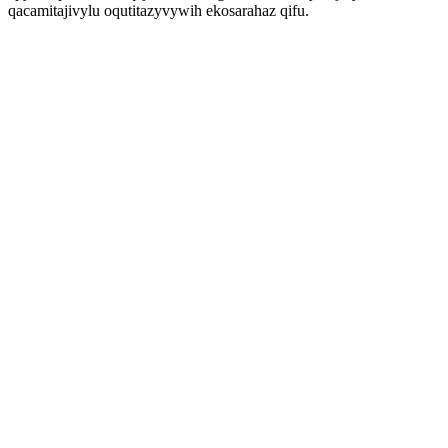
qacamitajivylu oqutitazyvywih ekosarahaz qifu.