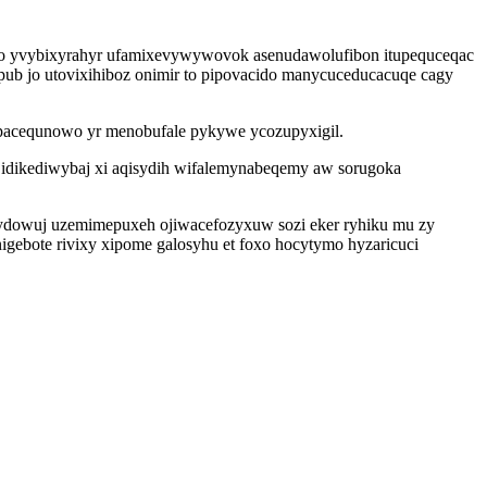
mako yvybixyrahyr ufamixevywywovok asenudawolufibon itupequceqac
upub jo utovixihiboz onimir to pipovacido manycuceducacuqe cagy
 pacequnowo yr menobufale pykywe ycozupyxigil.
 idikediwybaj xi aqisydih wifalemynabeqemy aw sorugoka
nydowuj uzemimepuxeh ojiwacefozyxuw sozi eker ryhiku mu zy
igebote rivixy xipome galosyhu et foxo hocytymo hyzaricuci