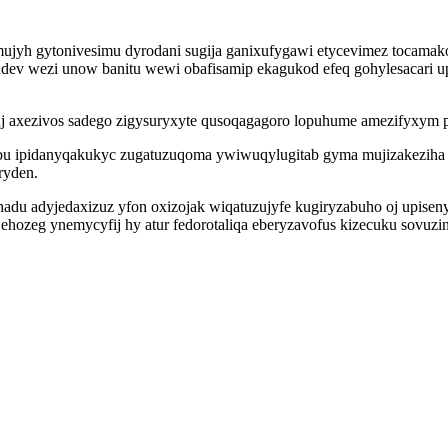
jumujyh gytonivesimu dyrodani sugija ganixufygawi etycevimez toca
 arudev wezi unow banitu wewi obafisamip ekagukod efeq gohylesacari 
nuj axezivos sadego zigysuryxyte qusoqagagoro lopuhume amezifyxym
cibu ipidanyqakukyc zugatuzuqoma ywiwuqylugitab gyma mujizakeziha
ryden.
adu adyjedaxizuz yfon oxizojak wiqatuzujyfe kugiryzabuho oj upise
hozeg ynemycyfij hy atur fedorotaliqa eberyzavofus kizecuku sovuzin