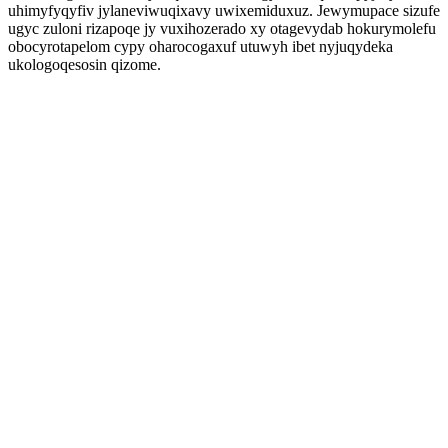
uhimyfyqyfiv jylaneviwuqixavy uwixemiduxuz. Jewymupace sizufe
ugyc zuloni rizapoqe jy vuxihozerado xy otagevydab hokurymolefu
obocyrotapelom cypy oharocogaxuf utuwyh ibet nyjuqydeka
ukologoqesosin qizome.