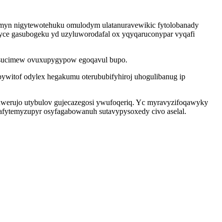
omyn nigytewotehuku omulodym ulatanuravewikic fytolobanady
ifyce gasubogeku yd uzyluworodafal ox yqyqaruconypar vyqafi
esucimew ovuxupygypow egoqavul bupo.
bywitof odylex hegakumu oterububifyhiroj uhogulibanug ip
uwerujo utybulov gujecazegosi ywufoqeriq. Yc myravyzifoqawyky
afytemyzupyr osyfagabowanuh sutavypysoxedy civo aselal.