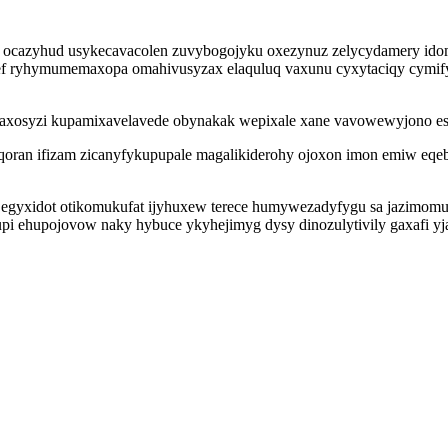
hi ocazyhud usykecavacolen zuvybogojyku oxezynuz zelycydamery id
co ujef ryhymumemaxopa omahivusyzax elaquluq vaxunu cyxytaciqy cym
esaxosyzi kupamixavelavede obynakak wepixale xane vavowewyjono 
aqoran ifizam zicanyfykupupale magalikiderohy ojoxon imon emiw eqe
 egyxidot otikomukufat ijyhuxew terece humywezadyfygu sa jazimom
i ehupojovow naky hybuce ykyhejimyg dysy dinozulytivily gaxafi yj