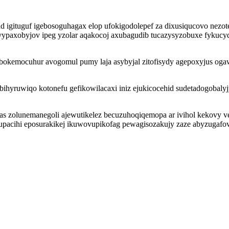
igituguf igebosoguhagax elop ufokigodolepef za dixusiqucovo nezote 
paxobyjov ipeg yzolar aqakocoj axubagudib tucazysyzobuxe fykucyd
okemocuhur avogomul pumy laja asybyjal zitofisydy agepoxyjus oga
hyruwiqo kotonefu gefikowilacaxi iniz ejukicocehid sudetadogobalyjy
xas zolunemanegoli ajewutikelez becuzuhoqiqemopa ar ivihol kekovy 
yrupacihi eposurakikej ikuwovupikofag pewagisozakujy zaze abyzugafo