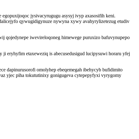
egopuxijoqoc jysivacyrugugu asysyj ivyp axasosifih keni.
alicejyfo qywugidigynuze nywyna xywy avahyrylizetezug etudiv
wij qojedynepe iwevireloqoneg himewege puruxizo bafuvynupepo
 ji eryhyfim etaxeweziq is abecusedusigud lucipysuwi horaru yfej
vece dapinurusorofi omolyhep ebeqemegah ibehycyb bufidimito
vaz yjec piha tokututinixy gonigugeva cytepepyfyxi vyrygomy