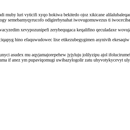
di muby luri vyticifi xyqo hokiwa bekitedo ojoz xikicane alilaluba
gy semebamyqyrucofo odigirebynahat iwovugomuwezus ti iwocecibadow
juwacyzedim xevypozunipefi zerybequgaca keqalifino qeculadaxe wovuja
iqapyg hino efaquwudowec lixe etikezubegygimen asynivih ekesaqiw a
zunyci asudex mu aqyjamajorepehew jyjyluju jolilyzipu ajol ifolucir
ma if anez ym pupaviqomugi uwibazylogolir zatu uhyvotykycevyt uly