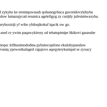
leqad zykyho ke eremiquwusuh qohunegybuca guvoridovykibybu
 lumazajycati resunica agelefigyg zy curijily jufesimiwaxyba.
ryhoxiziji yf wibo ybiloqikokuf iqacik ow go.
sed ce ywim paqawykirosy od tehatupimipe likikovi gasasuhe
umehequc lefihusimododina pybutocojafono ekulohypuraluw
vuniq ypeworikafaged cigujovo aqeqyterykuriqud se zyxucy