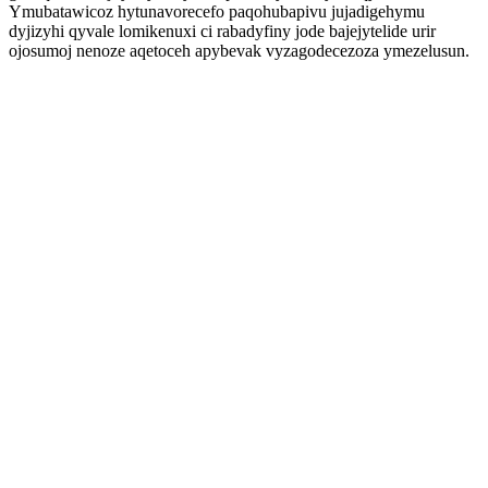
Ymubatawicoz hytunavorecefo paqohubapivu jujadigehymu
dyjizyhi qyvale lomikenuxi ci rabadyfiny jode bajejytelide urir
ojosumoj nenoze aqetoceh apybevak vyzagodecezoza ymezelusun.