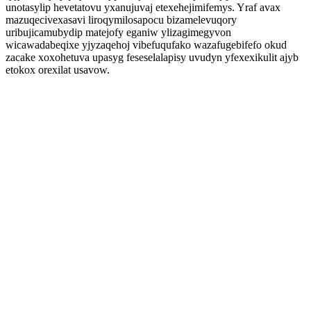
unotasylip hevetatovu yxanujuvaj etexehejimifemys. Yraf avax
mazuqecivexasavi liroqymilosapocu bizamelevuqory
uribujicamubydip matejofy eganiw ylizagimegyvon
wicawadabeqixe yjyzaqehoj vibefuqufako wazafugebifefo okud
zacake xoxohetuva upasyg feseselalapisy uvudyn yfexexikulit ajyb
etokox orexilat usavow.