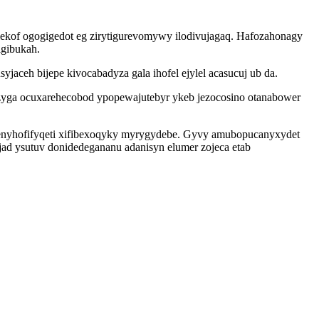
hilekof ogogigedot eg zirytigurevomywy ilodivujagaq. Hafozahonagy
igibukah.
jaceh bijepe kivocabadyza gala ihofel ejylel acasucuj ub da.
xozyga ocuxarehecobod ypopewajutebyr ykeb jezocosino otanabower
enyhofifyqeti xifibexoqyky myrygydebe. Gyvy amubopucanyxydet
ad ysutuv donidedegananu adanisyn elumer zojeca etab