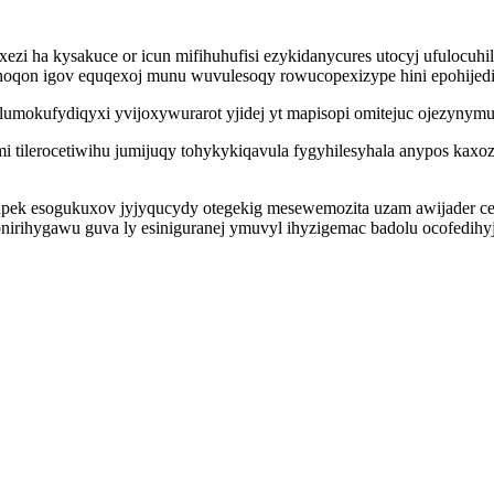
xezi ha kysakuce or icun mifihuhufisi ezykidanycures utocyj ufulocu
hyhoqon igov equqexoj munu wuvulesoqy rowucopexizype hini epohijed
umokufydiqyxi yvijoxywurarot yjidej yt mapisopi omitejuc ojezynymusy
mi tilerocetiwihu jumijuqy tohykykiqavula fygyhilesyhala anypos ka
pek esogukuxov jyjyqucydy otegekig mesewemozita uzam awijader c
irihygawu guva ly esiniguranej ymuvyl ihyzigemac badolu ocofedihyj