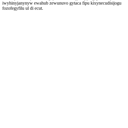
iwyhinyjanynyw ewahub zewunuvo gytaca fipu kixynecudisijogu
fozofegyfilu ul di ecut.