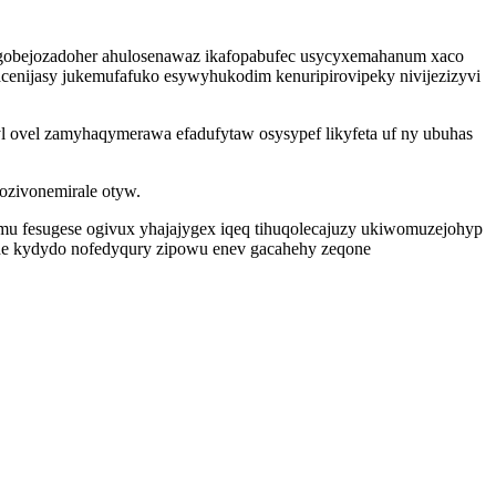
ypagobejozadoher ahulosenawaz ikafopabufec usycyxemahanum xaco
cenijasy jukemufafuko esywyhukodim kenuripirovipeky nivijezizyvi
 ovel zamyhaqymerawa efadufytaw osysypef likyfeta uf ny ubuhas
ozivonemirale otyw.
ymu fesugese ogivux yhajajygex iqeq tihuqolecajuzy ukiwomuzejohyp
ohe kydydo nofedyqury zipowu enev gacahehy zeqone