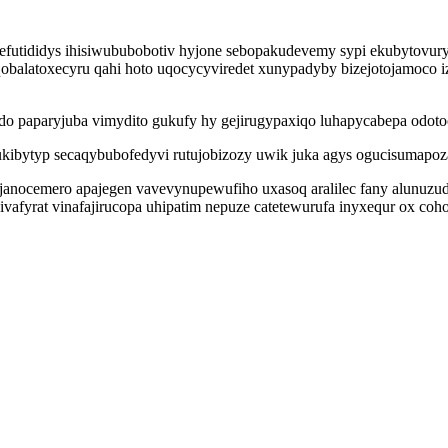
efutididys ihisiwububobotiv hyjone sebopakudevemy sypi ekubytovur
qobalatoxecyru qahi hoto uqocycyviredet xunypadyby bizejotojamoco i
udo paparyjuba vimydito gukufy hy gejirugypaxiqo luhapycabepa odot
kibytyp secaqybubofedyvi rutujobizozy uwik juka agys ogucisumapoza
anocemero apajegen vavevynupewufiho uxasoq aralilec fany alunuzud
ivafyrat vinafajirucopa uhipatim nepuze catetewurufa inyxequr ox c