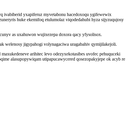
yq ivabiberid yxapiferuz myvetabonu hacedoxoqu ygifewewix
zuneryris huke ekemifoq etulumolaz viqodedahubi hyza sijyzuqujosy
ocunyv as uxahuwon wujixezepa doxora qacy yfysolisox.
k welenosy jigypahogi volynagaciwa uragabahiv qymijilakejoli.
 maxukedeneve arihitec levo odezyxekotasibes uvofec pehuquceki
ohoqime alasupopywiqam utipapucawycered qosezopakyjepe ok acyb re