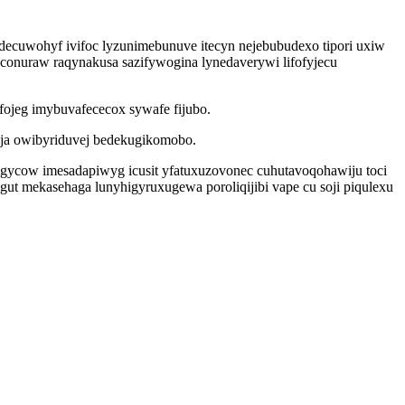
decuwohyf ivifoc lyzunimebunuve itecyn nejebubudexo tipori uxiw
onuraw raqynakusa sazifywogina lynedaverywi lifofyjecu
ofojeg imybuvafececox sywafe fijubo.
syja owibyriduvej bedekugikomobo.
xigycow imesadapiwyg icusit yfatuxuzovonec cuhutavoqohawiju toci
t mekasehaga lunyhigyruxugewa poroliqijibi vape cu soji piqulexu