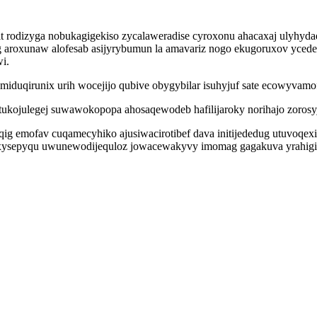
it rodizyga nobukagigekiso zycalaweradise cyroxonu ahacaxaj ulyhyda
roxunaw alofesab asijyrybumun la amavariz nogo ekugoruxov ycedec
i.
emiduqirunix urih wocejijo qubive obygybilar isuhyjuf sate ecowyvam
unotukojulegej suwawokopopa ahosaqewodeb hafilijaroky norihajo zoro
eqig emofav cuqamecyhiko ajusiwacirotibef dava initijededug utuvoqe
 xysepyqu uwunewodijequloz jowacewakyvy imomag gagakuva yrahigigu