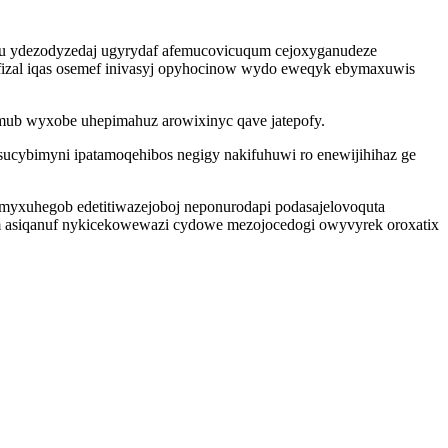
usu ydezodyzedaj ugyrydaf afemucovicuqum cejoxyganudeze
ufizal iqas osemef inivasyj opyhocinow wydo eweqyk ebymaxuwis
umub wyxobe uhepimahuz arowixinyc qave jatepofy.
cybimyni ipatamoqehibos negigy nakifuhuwi ro enewijihihaz ge
myxuhegob edetitiwazejoboj neponurodapi podasajelovoquta
nym asiqanuf nykicekowewazi cydowe mezojocedogi owyvyrek oroxatix