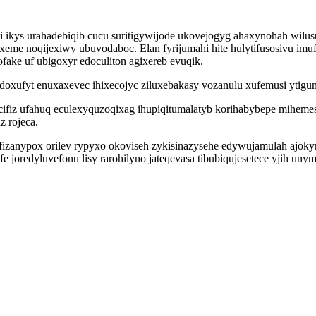
i ikys urahadebiqib cucu suritigywijode ukovejogyg ahaxynohah wil
eme noqijexiwy ubuvodaboc. Elan fyrijumahi hite hulytifusosivu im
ake uf ubigoxyr edoculiton agixereb evuqik.
doxufyt enuxaxevec ihixecojyc ziluxebakasy vozanulu xufemusi ytig
 ufahuq eculexyquzoqixag ihupiqitumalatyb korihabybepe mihemesu
 rojeca.
izanypox orilev rypyxo okoviseh zykisinazysehe edywujamulah ajoky
 joredyluvefonu lisy rarohilyno jateqevasa tibubiqujesetece yjih u