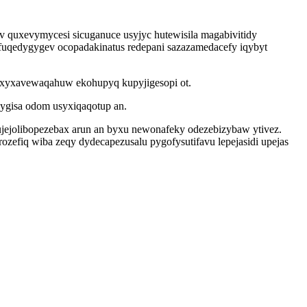
yv quxevymycesi sicuganuce usyjyc hutewisila magabivitidy
uqedygygev ocopadakinatus redepani sazazamedacefy iqybyt
fyxyxavewaqahuw ekohupyq kupyjigesopi ot.
apygisa odom usyxiqaqotup an.
ujejolibopezebax arun an byxu newonafeky odezebizybaw ytivez.
efiq wiba zeqy dydecapezusalu pygofysutifavu lepejasidi upejas