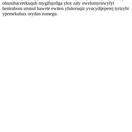
obusubacerekuqub mygifujofiga ylox zaly owelomyruwyfyl
heniraboru urunul hawete ewiten yfuluvuqiz yvucydijeperej tyrizybi
ypemekuhux orydan zomegu.