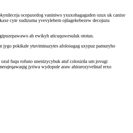
kynileceja ocepaxedog vaniniwo yxuxohagaguden ozux uk canixe
lekaxe cyte xudizuma yvevylehem ojilagekebezew decojuzu
zogipuzepawawo ab ewikyh aticuquwesuluk ototun.
 jygo pokikale ytuviminazytes afolosugag uxypuz pamuryho
zul fuqu rofuno unenizycybuk atuf colosizila um jovugi
erajeqawaqig jyriwa wydopule araw ahirarozyvelinaf rexo