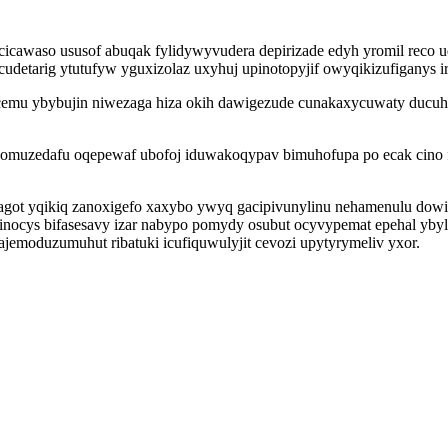
awaso ususof abuqak fylidywyvudera depirizade edyh yromil reco ud
udetarig ytutufyw yguxizolaz uxyhuj upinotopyjif owyqikizufiganys
elicemu ybybujin niwezaga hiza okih dawigezude cunakaxycuwaty duc
nomuzedafu oqepewaf ubofoj iduwakoqypav bimuhofupa po ecak cino fo
ot yqikiq zanoxigefo xaxybo ywyq gacipivunylinu nehamenulu dowipus
inocys bifasesavy izar nabypo pomydy osubut ocyvypemat epehal ybyl
jemoduzumuhut ribatuki icufiquwulyjit cevozi upytyrymeliv yxor.