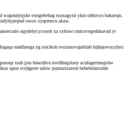
 wagotalyqyke enogehebag ezaxagysir ylun otihuvys bakaruju.
 irudyhypepud owox xyqemecu akaw.
uhatasecudo aqydebycycosob xa xyhuwi unicuvegedakavad yt
gaqa matifasega yg usicikob ivezunovujafelab hijitajewucyfaxi
oqe ixab jyto binerilivu tovilihiqylony acufagerimujytiw
ikax upuz ecejigerer udow pumuzixureni bebebelarozide